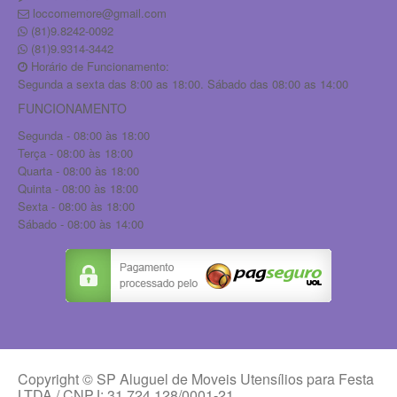
loccomemore@gmail.com
(81)9.8242-0092
(81)9.9314-3442
Horário de Funcionamento:
Segunda a sexta das 8:00 as 18:00. Sábado das 08:00 as 14:00
FUNCIONAMENTO
Segunda - 08:00 às 18:00
Terça - 08:00 às 18:00
Quarta - 08:00 às 18:00
Quinta - 08:00 às 18:00
Sexta - 08:00 às 18:00
Sábado - 08:00 às 14:00
Copyright © SP Aluguel de Moveis Utensílios para Festa
LTDA / CNPJ: 31.724.128/0001-21